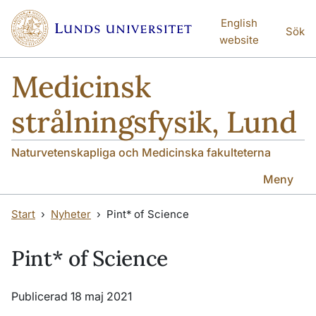
Hoppa till huvudinnehåll
Hoppa till huvudinnehåll
English
Sök
website
Medicinsk
strålningsfysik, Lund
Naturvetenskapliga och Medicinska fakulteterna
Meny
Start
Nyheter
Pint* of Science
Pint* of Science
Publicerad 18 maj 2021